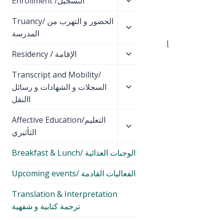
Toggle
Enrollment /التسجيل
child
Toggle
Truancy/ الحضور و التهرب من
menu
child
المدرسة
I
menu
Toggle
Residency / الإقامة
child
Toggle
Transcript and Mobility/
menu
child
السجلات و الشهادات و رسائل
menu
االنقل
Toggle
Affective Education/التعليم
child
التأثيري
menu
Breakfast & Lunch/ الوجبات الغذائية
Upcoming events/ الفعاليات القادمة
Translation & Interpretation
ترجمة كتابية و شفهية