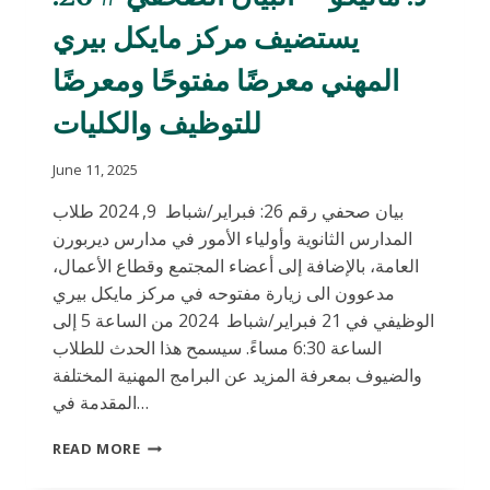
تعليمية
يستضيف مركز مايكل بيري
إضافية
للطلاب
المهني معرضًا مفتوحًا ومعرضًا
للتوظيف والكليات
June 11, 2025
بيان صحفي رقم 26: فبراير/شباط 9, 2024 طلاب
المدارس الثانوية وأولياء الأمور في مدارس ديربورن
العامة، بالإضافة إلى أعضاء المجتمع وقطاع الأعمال،
مدعوون الى زيارة مفتوحه في مركز مايكل بيري
الوظيفي في 21 فبراير/شباط 2024 من الساعة 5 إلى
الساعة 6:30 مساءً. سيسمح هذا الحدث للطلاب
والضيوف بمعرفة المزيد عن البرامج المهنية المختلفة
المقدمة في…
د.
READ MORE
ماليكو
–