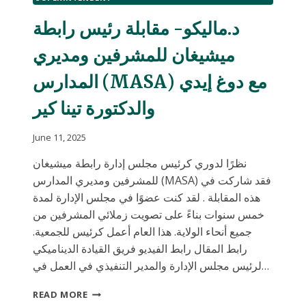
نادي
الأطفال
د.ماليكو- مقابلة رئيس رابطة
ومرحلة
ما
ميشيغان للمشرفين ومديري
قبل
المدرسة
المدارس (MASA) مع دوغ إيدي
مدفوعة
الأجر
والدكتورة تينا كير
جولات
تعريفية
June 11, 2025
في7
آذار(
نظرًا لدوري كرئيس مجلس إدارة رابطة ميشيغان
مارس)
للمشرفين ومديري المدارس (MASA) فقد شاركت في
هذه المقابلة . لقد كنت عضوًا في مجلس الإدارة لمدة
خمس سنوات بناءً على تصويت زملائي المشرفين من
جميع أنحاء الولاية. هذا العام أعمل كرئيس للجمعية.
رابط المقال رابط الفيديو فريق القيادة الديناميكي
لرئيس مجلس الإدارة والمدير التنفيذي في العمل في…
د.ماليكو-
READ MORE
مقابلة