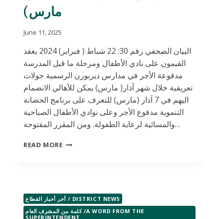
مارس)
June 11, 2025
البيان الصحفي رقم 30: 22 شباط ( فبراير) 2024 يعقد
القيمون على نادي الأطفال ومرحلة ما قبل المدرسة
مدفوعة الأجر في مدارس ديربورن الرسمية جولات
تعريفية خلال شهر آذار( مارس) يمكن للأهالي الانضمام
اليهم في 7 آذار (مارس) للتعرف على برنامج الحضانة
التنموية مدفوع الأجر وعلى نوادي الأطفال الصباحية
والمسائية لرعاية الطفولة. ومن المقرر المفتوحة…
د.
READ MORE
ماليكو-
البيان
الصحفي
#30:
يعقد
أخر أخبار القطاع / DISTRICT NEWS
القيمون
على
كلمة من المشرف العام /A WORD FROM THE
SUPERINTENDENT