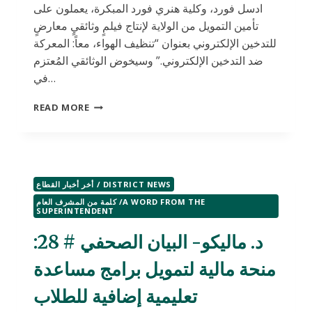
هنري
ادسل فورد، وكلية هنري فورد المبكرة، يعملون على
فورد.
تأمين التمويل من الولاية لإنتاج فيلمٍ وثائقيٍ معارضٍ
للتدخين الإلكتروني بعنوان “تنظيف الهواء، معاً: المعركة
ضد التدخين الإلكتروني.” وسيخوض الوثائقي المُعتزم
في…
د.
READ MORE
ماليكو-
البيان
الصحفي
#
25:
أخر أخبار القطاع / DISTRICT NEWS
يسعى
الطلاب
كلمة من المشرف العام /A WORD FROM THE
SUPERINTENDENT
لتمويل
من
د. ماليكو- البيان الصحفي # 28:
الولاية
لإنتاج
منحة مالية لتمويل برامج مساعدة
فيلم
قصير
تعليمية إضافية للطلاب
حول