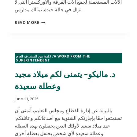
الآلات المستعملة لجمع آلات الفرقة والأوركسترا التي لا
تزال في حالة جيدة. تمتلك مدارس…
د.
READ MORE
ماليكو-
البيان
الصحفي
#20:
حملة
كلمة من المشرف العام /A WORD FROM THE
التبرع
SUPERINTENDENT
بالآلات
الموسيقية
د. ماليكو- يتمنى لكم ميلاد مجيد
المستعملة
لمساعدة
وعطلة سعيدة
طلاب
الفرقة
June 11, 2025
الموسيقية
بالنيابة عن إدارة القطاع ومجلس التعليم، أتمنى أن
تستمتعوا حقًا بإجازتكم الشتوية مع أصدقائكم وعائلتكم.
عيد ميلاد سعيد لأولئك الذين يحتفلون بهذه العطلة
وعطلة سعيدة لأي شخص يحتفل بعطلة أخرى.