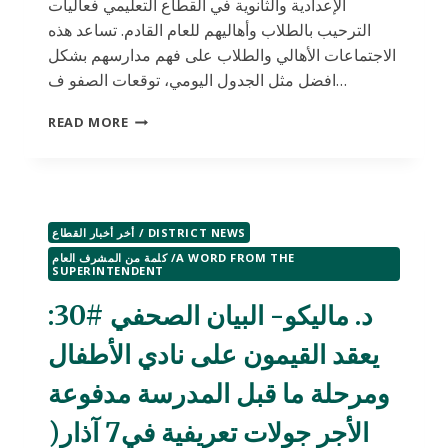
الإعدادية والثانوية في القطاع التعليمي فعاليات
الترحيب بالطلاب وأهاليهم للعام القادم. تساعد هذه
الاجتماعات الأهالي والطلاب على فهم مدارسهم بشكل
افضل مثل الجدول اليومي، توقعات الصفو ف…
د.
READ MORE
ماليكو-
البيان
الصحفي
#29:
تخطط
أخر أخبار القطاع / DISTRICT NEWS
مدارس
المرحلتين
كلمة من المشرف العام /A WORD FROM THE
SUPERINTENDENT
الإعدادية
والثانوية
د. ماليكو- البيان الصحفي #30:
للجولات
الترحيبية
يعقد القيمون على نادي الأطفال
التعريفية
للعام
ومرحلة ما قبل المدرسة مدفوعة
القادم
الأجر جولات تعريفية في7 آذار(