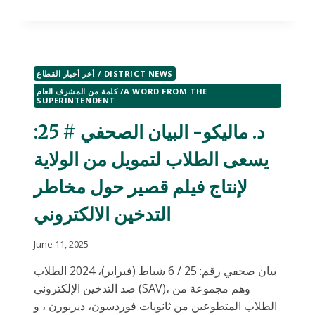
ماليكو-
البيان
الصحفي
#
27:
أخر أخبار القطاع / DISTRICT NEWS
اللقاء
المجتمعي
كلمة من المشرف العام /A WORD FROM THE
SUPERINTENDENT
في
الـ
د. ماليكو- البيان الصحفي # 25:
15
من
يسعى الطلاب لتمويل من الولاية
شباط
(فبراير)
لإنتاج فيلم قصير حول مخاطر
2024
لمناقشة
التدخين الالكتروني
تجديد
النسبة
June 11, 2025
الضريبية
التشغيلية
بيان صحفي رقم: 25 / 6 شباط (فبراير)، 2024 الطلاب
لمدارس
ضد التدخين الإلكتروني (SAV)، وهم مجموعة من
ديربورن
وكلية
الطلاب المتطوعين من ثانويات فوردسون، ديربورن ، و