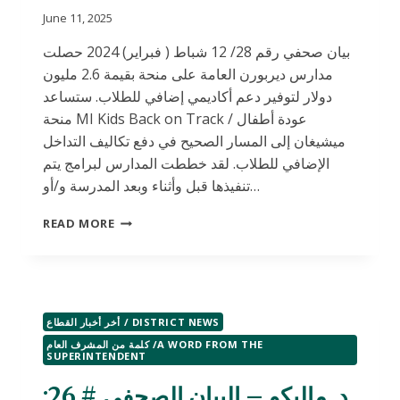
مخاطر
June 11, 2025
التدخين
الالكتروني
بيان صحفي رقم 28/ 12 شباط ( فبراير) 2024 حصلت
مدارس ديربورن العامة على منحة بقيمة 2.6 مليون
دولار لتوفير دعم أكاديمي إضافي للطلاب. ستساعد
منحة MI Kids Back on Track / عودة أطفال
ميشيغان إلى المسار الصحيح في دفع تكاليف التداخل
الإضافي للطلاب. لقد خططت المدارس لبرامج يتم
تنفيذها قبل وأثناء وبعد المدرسة و/أو…
د.
READ MORE
ماليكو-
البيان
الصحفي
#
28:
أخر أخبار القطاع / DISTRICT NEWS
منحة
مالية
كلمة من المشرف العام /A WORD FROM THE
SUPERINTENDENT
لتمويل
برامج
د. ماليكو – البيان الصحفي # 26:
مساعدة