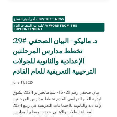
البيان
الصحفي
#
أخر أخبار القطاع / DISTRICT NEWS
26:
يستضيف
كلمة من المشرف العام /A WORD FROM THE
SUPERINTENDENT
مركز
مايكل
د. ماليكو- البيان الصحفي #29:
بيري
المهني
تخطط مدارس المرحلتين
معرضًا
مفتوحًا
الإعدادية والثانوية للجولات
ومعرضًا
للتوظيف
الترحيبية التعريفية للعام القادم
والكليات
June 11, 2025
بيان صحفي رقم 29- 15- شباط/فبراير 2024 بشوق
لبداية العام الدراسي القادم تخطط مدارس المرحلتين
الإعدادية والثانوية للاجتماعات التعريفية في ربيع 2024
لمقابلة الطلاب والأهالي. حددت معظم المدارس