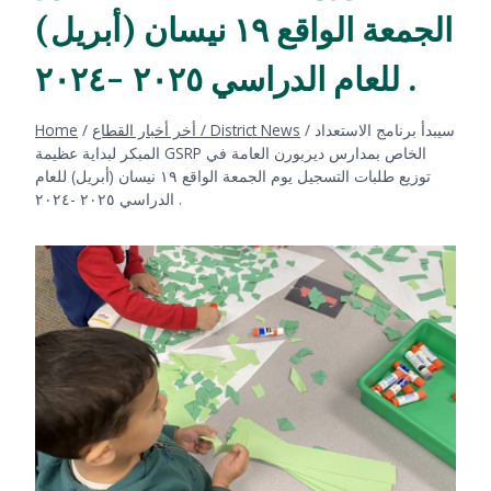
الجمعة الواقع ١٩ نيسان (أبريل)
للعام الدراسي ٢٠٢٥ -٢٠٢٤ .
سيبدأ برنامج الاستعداد
/
أخر أخبار القطاع / District News
/
Home
المبكر لبداية عظيمة GSRP الخاص بمدارس ديربورن العامة في
توزيع طلبات التسجيل يوم الجمعة الواقع ١٩ نيسان (أبريل) للعام
الدراسي ٢٠٢٥ -٢٠٢٤ .