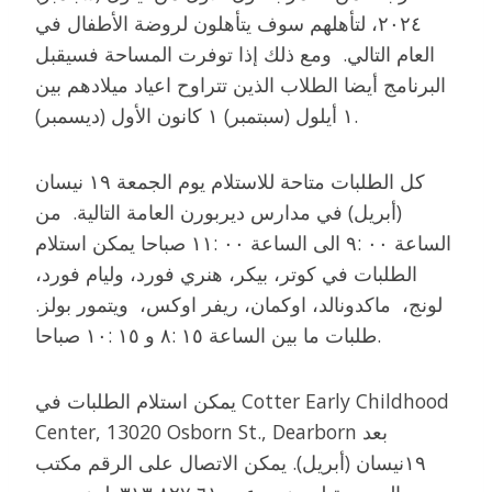
٢٠٢٤، لتأهلهم سوف يتأهلون لروضة الأطفال في
العام التالي. ومع ذلك إذا توفرت المساحة فسيقبل
البرنامج أيضا الطلاب الذين تتراوح اعياد ميلادهم بين
١ أيلول (سبتمبر) ١ كانون الأول (ديسمبر).
كل الطلبات متاحة للاستلام يوم الجمعة ١٩ نيسان
(أبريل) في مدارس ديربورن العامة التالية. من
الساعة ٠٠ :٩ الى الساعة ٠٠ :١١ صباحا يمكن استلام
الطلبات في كوتر، بيكر، هنري فورد، وليام فورد،
لونج، ماكدونالد، اوكمان، ريفر اوكس، ويتمور بولز.
طلبات ما بين الساعة ١٥ :٨ و ١٥ :١٠ صباحا.
يمكن استلام الطلبات في Cotter Early Childhood
Center, 13020 Osborn St., Dearborn بعد
١٩نيسان (أبريل). يمكن الاتصال على الرقم مكتب