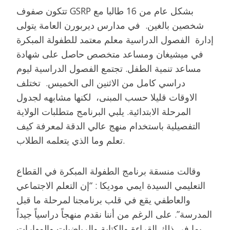
تتكون صفوف GSRP بشكل عام من 16 طالبا مع
شخصين بالغين. في مدارس ديربورن العامة يتولى
إدارة الفصول الدراسية معلم معتمد للطفولة المبكرة
في ميشيغان ومساعد متخصص حاصل على شهادة
مساعد تنمية الطفل. تجتمع الفصول الدراسية ليوم
دراسي كامل من الاثنين الى الخميس. تختلف
الاوقات قليلا حسب المبنى، لكنها مشابهه لجدول
المرحلة الابتدائية. يلبي البرنامج متطلبات الولاية
التفصيلية باستخدام منهج عالي الدقة لمعرفة كيف
تعلم وما الذي يتعلمه الطلاب.
وقالت منسقة برنامج الطفولة المبكرة في القطاع
التعليمي السيدة ايمي موديكا : “إن التعلم الاجتماعي
والعاطفي يقع في قلب برنامجنا لمرحلة ما قبل
المدرسة”. على الرغم من أننا نقدم منهجاً دراسياً جيداً
بما في ذلك القراءة والكتابة والرياضيات والمهارات