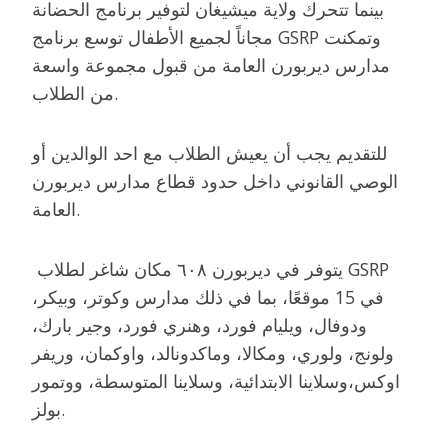
بينما تتحرك ولاية ميشيغان لتوفير برنامج الحضانة
مجاناً لجميع الأطفال توسع برنامج GSRP وتمكنت
مدارس ديربورن العامة من قبول مجموعة واسعة
من الطلاب.
للتقديم يجب أن يعيش الطلاب مع احد الوالدين أو
الوصي القانوني داخل حدود قطاع مدارس ديربورن
العامة.
يتوفر في ديربورن ٦٠٨ مكان شاغر لطلاب GSRP
في 15 موقعًا، بما في ذلك مدارس وكوتر، وبيكر،
ودوفال، ويليام فورد، وهنري فورد، وجير بارك،
ولونج، ولوري، ومكالا، وماكدونالد، واوكمان، وريفر
اوكس،وسلاينا الابتدائية، وسلاينا المتوسطة، ووتمور
بولز.