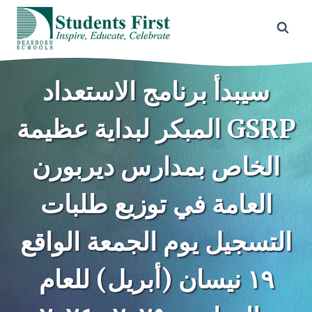
Skip
to
content
سيبدأ برنامج الاستعداد
المبكر لبداية عظيمة GSRP
الخاص بمدارس ديربورن
العامة في توزيع طلبات
التسجيل يوم الجمعة الواقع
١٩ نيسان (أبريل) للعام