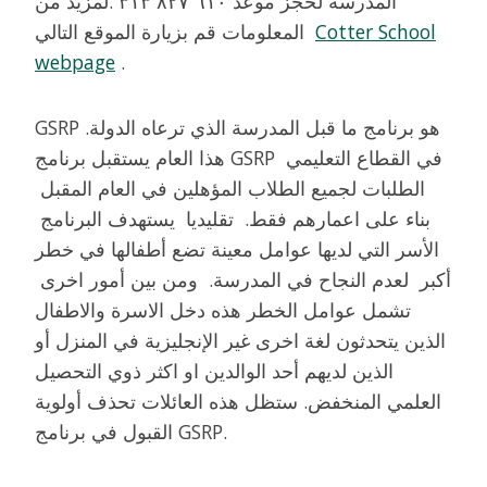
المدرسة لحجز موعد ٦١٠ ٨٢٧ ٣١٣ .لمزيد من
Cotter School
المعلومات قم بزيارة الموقع التالي
webpage
.
GSRP هو برنامج ما قبل المدرسة الذي ترعاه الدولة.
هذا العام يستقبل برنامج GSRP في القطاع التعليمي
الطلبات لجميع الطلاب المؤهلين في العام المقبل
بناء على اعمارهم فقط. تقليديا يستهدف البرنامج
الأسر التي لديها عوامل معينة تضع أطفالها في خطر
أكبر لعدم النجاح في المدرسة. ومن بين أمور اخرى
تشمل عوامل الخطر هذه دخل الاسرة والاطفال
الذين يتحدثون لغة اخرى غير الإنجليزية في المنزل أو
الذين لديهم أحد الوالدين او اكثر ذوي التحصيل
العلمي المنخفض. ستظل هذه العائلات تحذف أولوية
القبول في برنامج GSRP.