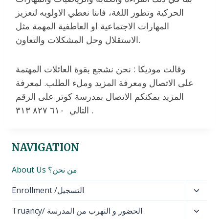
الحركية وتطور اللغة، فاننا نعطي الاولويه لتعزيز
المهارات الاجتماعية او العاطفية المهمة مثل
الاستقلال وحل المشكلات والتعاون.
وقالت موديكا : نحن نشجع بقوة العائلات المهتمة
على الاتصال ومعرفة المزيد وملء الطلب. لمعرفة
المزيد يمكنكم الاتصال بمدرسة كوتر على الرقم
التالي ٦١٠ ٨٢٧ ٣١٣ .
NAVIGATION
About Us من نحن؟
Toggl
Enrollment /التسجيل
child
Toggl
Truancy/ الحضور و التهرب من المدرسة
menu