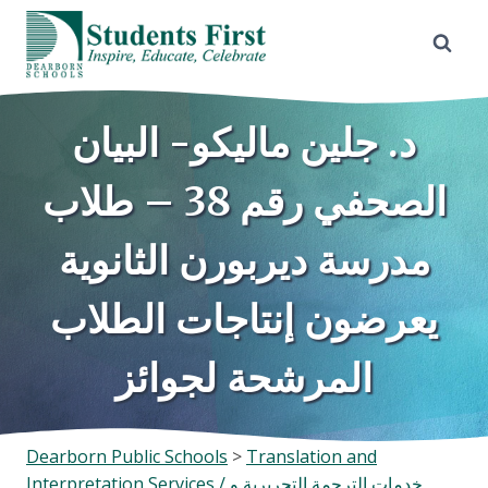
Skip
to
content
د. جلين ماليكو- البيان
الصحفي رقم 38 – طلاب
مدرسة ديربورن الثانوية
يعرضون إنتاجات الطلاب
المرشحة لجوائز
Dearborn Public Schools
>
Translation and
Interpretation Services / خدمات الترجمة التحريرية و