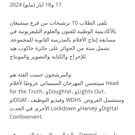
17 و18 ايار (مايو) 2024.
تلقى الطلاب 10 ترشيحات من فرع ميشيغان
بالأكاديمية الوطنية للفنون والعلوم التليفزيونية في
مسابقة إنتاج الأفلام بالمدرسة الثانوية للمجموعة.
تشمل ستة من الجوائز على جائزة جاكوب هيد
للإخراج والكتابة والتصوير والمونتاج.
والمرشحون حسب الفئة هم:
سيتضمن المهرجان السينمائي عروضًا لأفلام Head
for the Truth، وDoughtel، وLights Out،
وIDGAF، وفيديو التوظيف WDHS. وستشمل العروض
الأخرى في الحدث Lockdown وHarvey وDigital
Confinement.
الخيالي – النموذج القصير – Døppel – دايموند