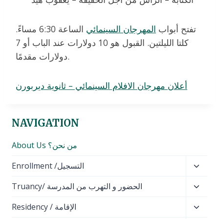
تفتح أبواب
المهرجان السينمائي
الساعة 6:30 مساءً.
كلتا الليلتين. القبول هو 10 دولارات عند الباب أو 7
دولارات مقدمًا.
أعلان مهرجان الافلام السينمائي – ثانوية ديربورن
NAVIGATION
About Us من نحن؟
Toggl
Enrollment /التسجيل
child
Toggl
Truancy/ الحضور و التهرب من المدرسة
menu
child
Toggl
Residency / الإقامة
menu
child