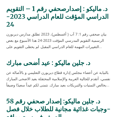
د. ماليكو : إصدارصحفي رقم 1 – التقويم
الدراسي المؤقت للعام الدراسي 2023-
24
بيان صحفي رقم 1: 7 آب ( أغسطس)، 2023 تطلق مدارس ديربورن
الرسمية التقويم المدرسي المؤقت 2023-24 هذا الأسبوع مع بعض
التغييرات المهمة للعام الدراسي المقبل. لم يحظى التقويم على…
د. جلين ماليكو : عيد أضحى مبارك
بالنيابة عن أعضاء مجلس إدارة قطاع ديربورن التعليمي و بالأصالة عن
نفسي، أتقدم للجالية العربية والإسلامية المحتفلة بعيد الاضحى المبارك
بخالص التمنيات والتبريكات بعيد مبارك. نتمنى لكم عيداً سعيدًا وصيفاً…
د. جلين ماليكو: إصدار صحفي رقم 58
-وجبات غذائية مجانية للطلاب خلال فصل
الصيف في سبع مواقع