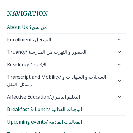
t
a
s
NAVIGATION
P
P
g
About Us من نحن؟
a
a
i
g
g
Toggl
Enrollment /التسجيل
n
e
e
child
Toggl
Truancy/ الحضور و التهرب من المدرسة
menu
a
child
Toggl
Residency / الإقامة
menu
t
child
Toggl
Transcript and Mobility/ السجلات و الشهادات و
menu
i
child
رسائل االنقل
o
menu
Toggl
Affective Education/التعليم التأثيري
n
child
Breakfast & Lunch/ الوجبات الغذائية
menu
Upcoming events/ الفعاليات القادمة