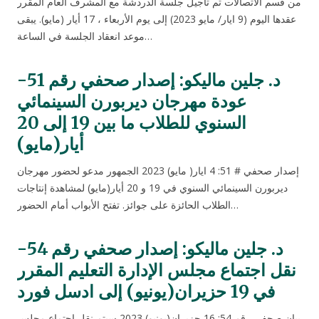
من قسم الاتصالات تم تأجيل جلسة الدردشة مع المشرف العام المقرر
عقدها اليوم (9 ايار/ مايو 2023) إلى يوم الأربعاء ، 17 أيار (مايو). يبقى
موعد انعقاد الجلسة في الساعة…
د. جلين ماليكو: إصدار صحفي رقم 51-
عودة مهرجان ديربورن السينمائي
السنوي للطلاب ما بين 19 إلى 20
أيار(مايو)
إصدار صحفي # 51: 4 ايار( مايو) 2023 الجمهور مدعو لحضور مهرجان
ديربورن السينمائي السنوي في 19 و 20 أيار(مايو) لمشاهدة إنتاجات
الطلاب الحائزة على جوائز. تفتح الأبواب أمام الحضور…
د. جلين ماليكو: إصدار صحفي رقم 54-
نقل اجتماع مجلس الإدارة التعليم المقرر
في 19 حزيران(يونيو) إلى ادسل فورد
بيان صحفي رقم 54: 16 حزيران(يونيو) 2023 سيتم نقل اجتماع مجلس