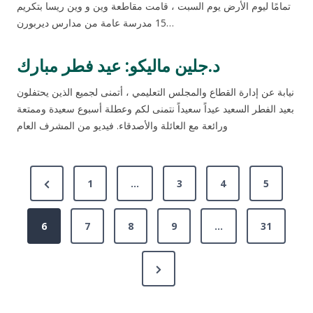
تمامًا ليوم الأرض يوم السبت ، قامت مقاطعة وين و وين ريسا بتكريم
15 مدرسة عامة من مدارس ديربورن…
د.جلين ماليكو: عيد فطر مبارك
نيابة عن إدارة القطاع والمجلس التعليمي ، أتمنى لجميع الذين يحتفلون
بعيد الفطر السعيد عيداً سعيداً نتمنى لكم وعطلة أسبوع سعيدة وممتعة
ورائعة مع العائلة والأصدقاء. فيديو من المشرف العام
P
P
1
…
3
4
5
o
r
s
6
e
7
8
9
…
31
v
t
N
i
s
e
o
p
x
u