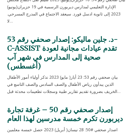
الإدارة التعليمي لمدارس ديربورن الرسمية في 19 حزيران(يونيو)
2023 إلى ثانوية ادسل فورد. سيعقد الاجتماع في المدرج المسرحي.
لا…
د. جلين ماليكو: إصدار صحفي رقم 53-
C-ASSIST تقدم عيادات مجانية لعودة
صحية إلى المدارس في شهر آب
(أغسطس)
بيان صحفي رقم 53: 23 أيار( مايو) 2023 نذكر أولياء أمور الأطفال
الذين يبدأون رياض الأطفال والصف السادس والصف التاسع في
الخريف بضرورة تقديم تقارير طبية وسجلات تطعيمات محدثة قبل…
إصدار صحفي رقم 50 – غرفة تجارة
ديربورن تكرم خمسة مدرسين لهذا العام
اصدار صحفي #50: 28 نيسان( أبريل) 2023 حصل خمسة معلمين